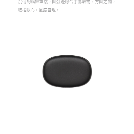
沉甸的鑄鋅重感，圓弧邊線合手易取物，方圓之間，
取捨隨心，氣度自現。