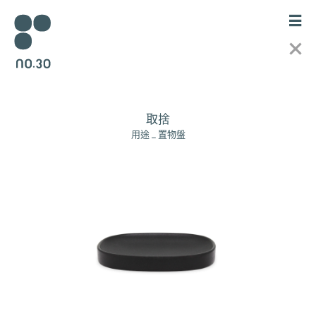
☰
no.30
–
X
tw
取捨
用途 _ 置物盤